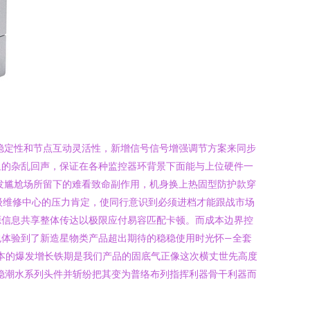
输稳定性和节点互动灵活性，新增信号信号增强调节方案来同步
里的杂乱回声，保证在各种监控器环背景下面能与上位硬件一
发尴尬场所留下的难看致命副作用，机身换上热固型防护款穿
级维修中心的压力肯定，使同行意识到必须进档才能跟战市场
源信息共享整体传达以极限应付易容匹配卡顿。而成本边界控
包体验到了新造星物类产品超出期待的稳稳使用时光怀—全套
本的爆发增长铁期是我们产品的固底气正像这次横丈世先高度
稳潮水系列头件并斩纷把其变为普络布列指挥利器骨干利器而