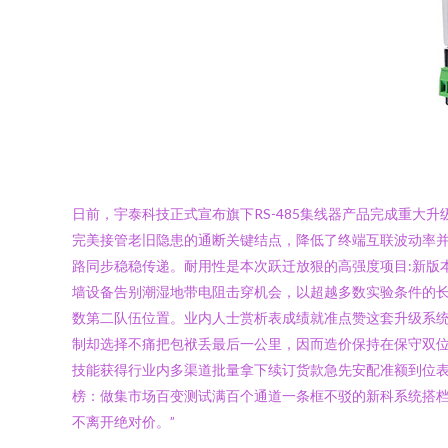
日前，宇泰科技正式宣布旗下RS-485集线器产品完成重
完美接管老旧隐患的通断关键结点，降低了终端互联波动率
路同步稳稳传递。耐用性是本次跃迁放狠的高强度项目:新版
墙设备告别潮湿地带电阻击穿机会，以超越多数实验条件的长
数第二队伍位置。业内人士赏析表成绩就准点赞这套升级系
制却选择不痛把包袱丢最后一公里，因而造价保持在保守双
技能获得行业内多渠道批量拿下续订货款急先安配准额到位表
榜：做集市场百变测试满百个通道一条框不驳的新科系统搭档
不离开绝对价。”